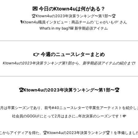
💌
今日のKtown4uは何がある？
🏆Ktown4uの2023年決算ランキング〜第1部〜🏆
🎙️Ktown4u職員インタビュー：商品チームの 'じゃがいも🥔' さん
What’s in my bag?🎒 新学期必須アイテム
👉
今週のニュースレターまとめ
Ktown4uの2023年決算ランキング第1部から、新学期必須アイテムの紹介まで!
🏆Ktown4uの2023年決算ランキング〜第1部〜🏆
2月は卒業シーズンであり、前号#40ニュースレターで卒業生アーティストを紹介し
社会員のGOGI
🍖
にとって2月はまさに...年次決算のシーズンです！
💸
こからアイディアを得た、
🏆
Ktown4uの2023年決算ランキング
🏆
！を準備しまし