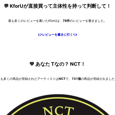
💬 KforUが直接買って主体性を持って判断して！
最も多くのレビューを書いたKforUは、
78件
のレビューを書きました。
👉レビューを書きに行く👈
💚 あなた Tなの？ NCT！
最も多くの商品が登録されたアーティストは
NCT
で、
731個
の商品が登録されました