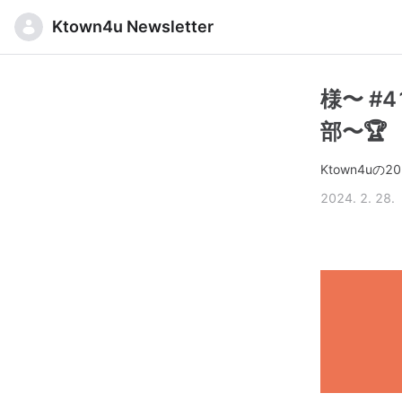
Ktown4u Newsletter
様〜 #
部〜🏆
Ktown4u
2024. 2. 28.