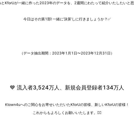
n4uとKforUが一緒に作った2023年のデータを、2週間にわたって紹介いたしたいと
今日はその第1部! 一緒に’決算’しに行きましょうか？
✅
（データ抽出期間：2023年1月1日〜2023年12月31日）
💙
流入者3,524万人、新規会員登録者134万人
Ktown4uへのご関心をお寄せいただいたKforUの皆様、新しいKforUの皆様！
これからもよろしくお願いいたします。
🙇‍♀️