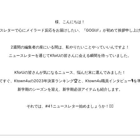
様、こんにちは！
スレターで心にメイラード反応をお届けしたい、『GOGI🍖』が初めて挨拶申し上
2週間の編集者の座にいる間は、私やりたいことやっていいんですよ！
ニュースレターを通じてKforUの皆さんに会える瞬間を待っていました。
KforUの皆さんが気になるニュース、悩んだ末に選んでみました！
すぐ、Ktown4uの2023年決算ランキング🏆と、Ktown4u職員インタビュー🎙️
新学期のシーズンを迎え、新学期必須アイテムも紹介します。
それでは、#41ニュースレター始めましょうか！🏃‍♀️