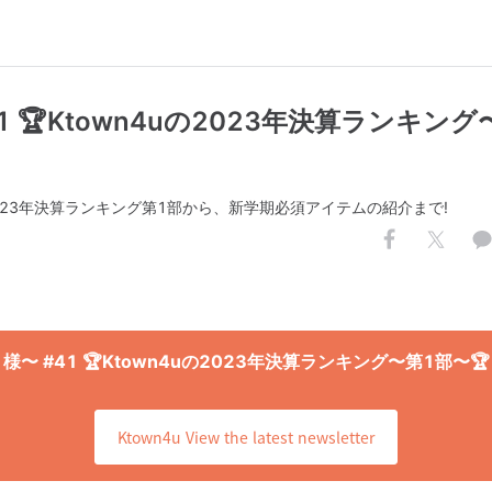
41 🏆Ktown4uの2023年決算ランキング
の2023年決算ランキング第1部から、新学期必須アイテムの紹介まで!
様〜 #41 🏆Ktown4uの2023年決算ランキング〜第1部〜🏆
Ktown4u View the latest newsletter