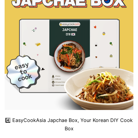
4️⃣
EasyCookAsia Japchae Box, Your Korean DIY Cook
Box