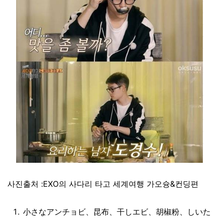
사진출처 :EXO의 사다리 타고 세계여행 가오슝&컨딩편
小さなアンチョビ、昆布、干しエビ、胡椒粉、しいた